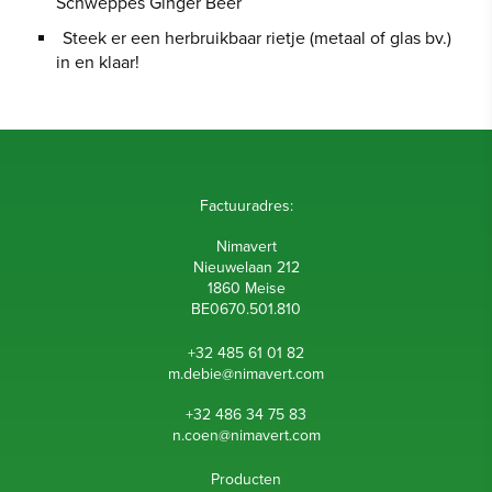
Schweppes Ginger Beer
Steek er een herbruikbaar rietje (metaal of glas bv.)
in en klaar!
Factuuradres:
Nimavert
Nieuwelaan 212
1860 Meise
B
E0670.501.810
+32 485 61 01 82
m.debie@nimavert.c
om
+32 486 34 75 83
n.coen@nimavert.c
om
Producten