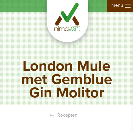
Overslaan
To
en
na
naar
de
inhoud
gaan
London Mule
met Gemblue
Gin Molitor
Recepten