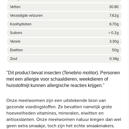
Vetten
30.80
Verzadigde vetzuren
7.62g
Koolhydraten
6.70g
Suikers
< 0.2g
Vezels
3.30g
Eiwitten
50g
Zout
0.34g
"Dit product bevat insecten (Tenebrio molitor). Personen
met een allergie voor schaaldieren, weekdieren of
huisstofmijt kunnen allergische reacties krijgen."
Onze meelwormen zijn een uitstekende bron van
gezonde voedingstoffen. Ze bevatten namelijk grote
hoeveelheden vitamines, mineralen, eiwitten en
antioxidanten. Onze meelwormen natuur kregen dan wel
geen extra smaakje, toch zijn het echte smaakmakers.