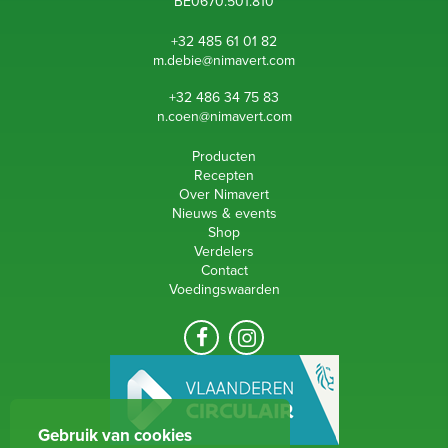
B
E0670.501.810
+32 485 61 01 82
m.debie@nimavert.c
om
+32 486 34 75 83
n.coen@nimavert.c
om
Producten
Recepten
Over Nimavert
Nieuws & events
Shop
Verdelers
Contact
Voedingswaarden
Gebruik van cookies